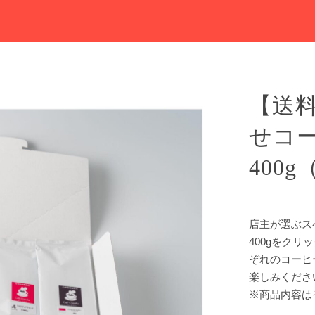
【送
せコ
400g
店主が選ぶス
400gをク
ぞれのコーヒ
楽しみくださ
※商品内容は