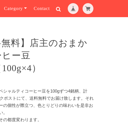
Category
Contact
料無料】店主のおまか
ーヒー豆
（100g×4）
ペシャルティコーヒー豆を100gずつ4銘柄、計
リックポストにて、送料無料でお届け致します。それ
ーの個性が際立つ、色とりどりの味わいを是非お
い。
その都度変わります。